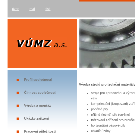
úvod
mail
tisk
Profil společnosti
Výroba strojů pro izolační materiál
Činnost společnosti
stroje pro zpracování a výrob
vlny
komprimační (krepovací) zaří
Výroba a montáž
podélné pily
příčné (letmé) pily (on-line)
Ukázky zařízení
frézovací zařízení pro brouše
horizontální pásové pily
chladící zóny
Pracovní příležitosti