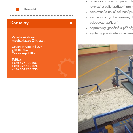
odvíjecí zařízení pro papír a hl
rolovací a balící zařízení pro r
Kontakt
paletovací a balící zařízení p
zařízení na výrobu lamelovýc
Kontakty
polepovací zařízení
dopravníky (podélné a příčné
systémy pro středění navíjen
Výroba účelové
mechanizace Zlín, a.s.
Louky, K Cihelně 304
763 02 Zlín
Česká republika
Tel/fax:
+420 577 103 547
+420 577 105 675
+420 604 233 755