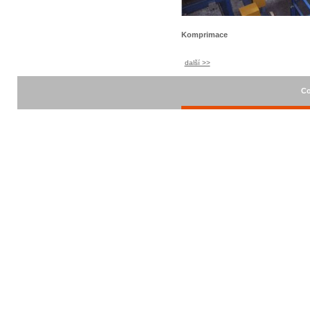
Komprimace
další >>
Co