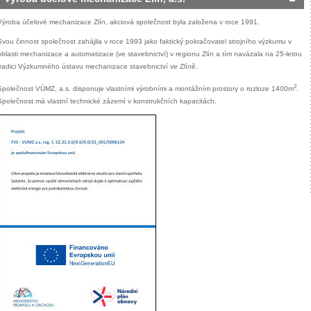
Výroba účelové mechanizace Zlín, akciová společnost byla založena v roce 1991.
Svou činnost společnost zahájila v roce 1993 jako faktický pokračovatel strojního výzkumu v
oblasti mechanizace a automatizace (ve stavebnictví) v regionu Zlín a tím navázala na 25-letou
tradici Výzkumného ústavu mechanizace stavebnictví ve Zlíně.
2
Společnost VÚMZ, a.s. disponuje vlastními výrobními a montážním prostory o rozloze 1400m
.
Společnost má vlastní technické zázemí v konstrukčních kapacitách.