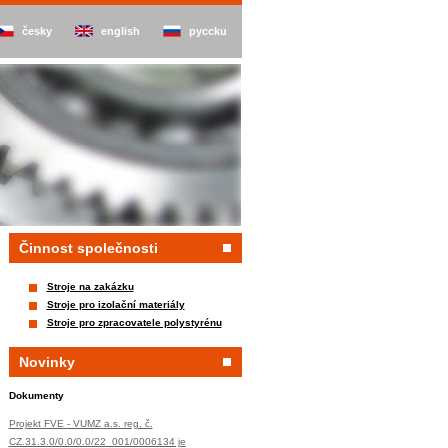
česky
english
pyccku
Činnost společnosti
Stroje na zakázku
Stroje pro izolační materiály
Stroje pro zpracovatele polystyrénu
Novinky
Dokumenty
Projekt FVE - VUMZ a.s. reg. č.
CZ.31.3.0/0.0/0.0/22_001/0006134 je