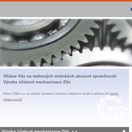
Vítáme Vás na webových stránkách akciové společnosti
Výroba účelové mechanizace Zlín
Firma VÚMZ a.s. se zabývá vývojem a výrobou unikátních strojů a zařízení pro
různé
oblasti použití
.
Výroba účelové mechanizace Zlín, a.s.