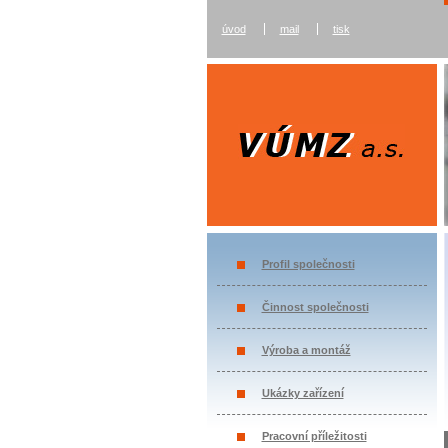
úvod
mail
tisk
Profil společnosti
Činnost společnosti
Výroba a montáž
Ukázky zařízení
Pracovní příležitosti